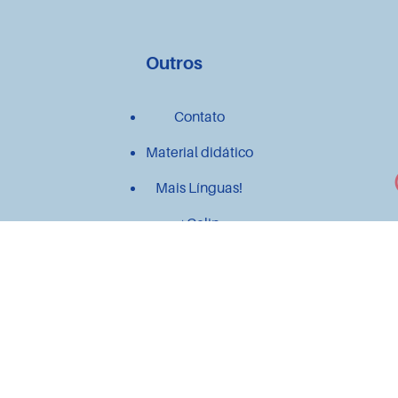
Outros
Contato
Material didático
Mais Línguas!
+Celin