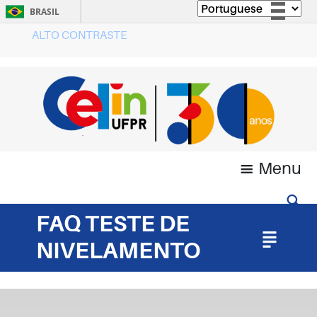
BRASIL
ALTO CONTRASTE
Simplifique!
Comunica BR
Participe
Acesso à informação
Legislação
Canais
Menu
FAQ TESTE DE
NIVELAMENTO