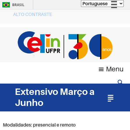
BRASIL
ALTO CONTRASTE
Simplifique!
Comunica BR
Participe
Acesso à informação
Legislação
Canais
Menu
Extensivo Março a
Junho
Modalidades: presencial e remoto