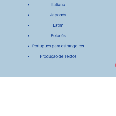
Italiano
Japonês
Latim
Polonês
Português para estrangeiros
Produção de Textos
Outros
Contato
Material didático
Mais Línguas!