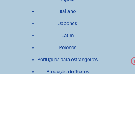
Italiano
Japonês
Latim
Polonês
Português para estrangeiros
Produção de Textos
Outros
Contato
Material didático