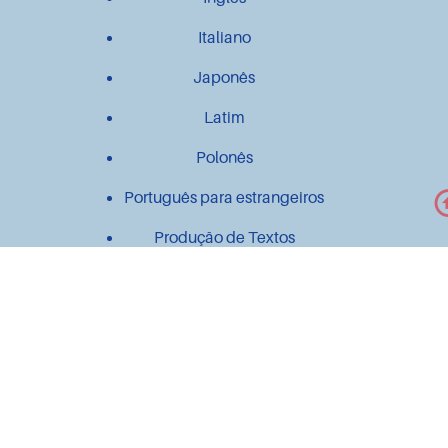
Italiano
Japonês
Latim
Polonês
Português para estrangeiros
Produção de Textos
Outros
Contato
Material didático