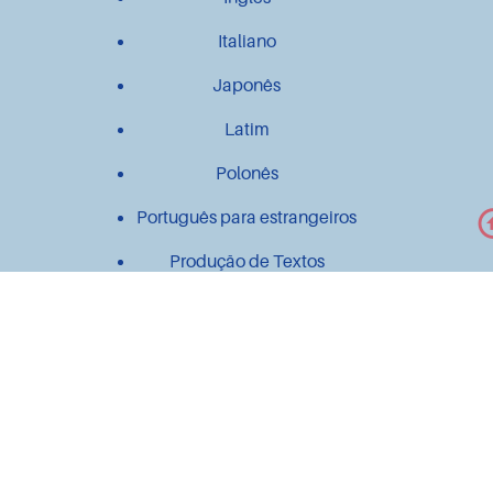
Italiano
Japonês
Latim
Polonês
Português para estrangeiros
Produção de Textos
Outros
Contato
Material didático