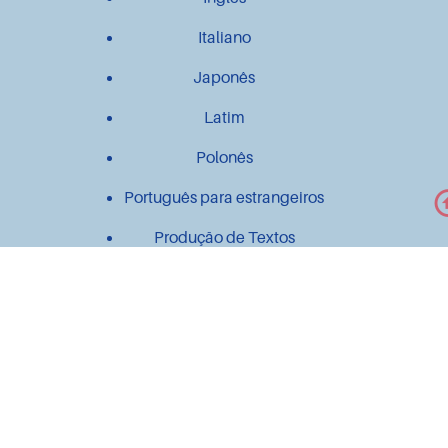
Italiano
Japonês
Latim
Polonês
Português para estrangeiros
Produção de Textos
Outros
Contato
Material didático