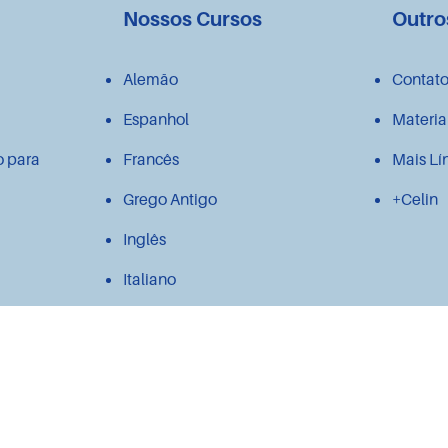
Nossos Cursos
Outro
Alemão
Contat
Espanhol
Materia
o para
Francês
Mais Lí
Grego Antigo
+Celin
Inglês
Italiano
Japonês
Latim
Polonês
Português para estrangeiros