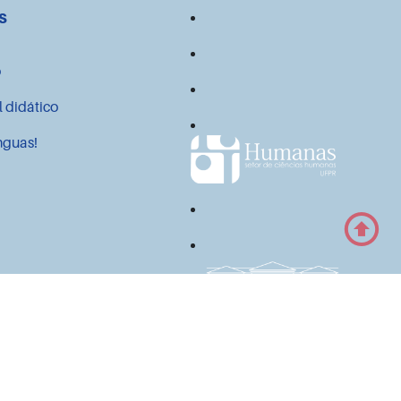
s
o
l didático
nguas!