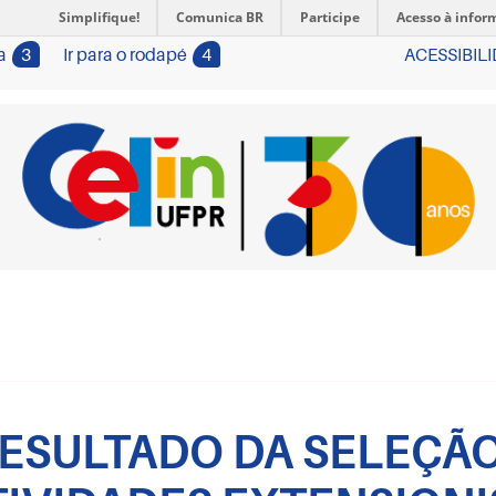
Simplifique!
Comunica BR
Participe
Acesso à infor
a
3
Ir para o rodapé
4
ACESSIBIL
 RESULTADO DA SELEÇÃ