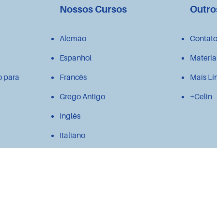
Nossos Cursos
Outro
Alemão
Contat
Espanhol
Materia
o para
Francês
Mais Lí
Grego Antigo
+Celin
Inglês
Italiano
Japonês
Latim
Polonês
Português para estrangeiros