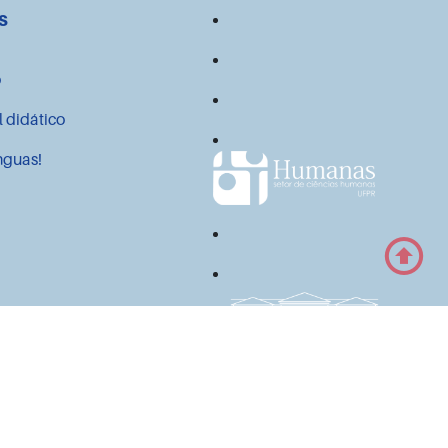
s
o
l didático
nguas!