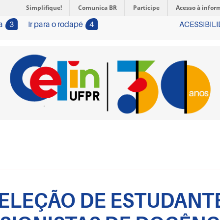
Simplifique!
Comunica BR
Participe
Acesso à infor
a
3
Ir para o rodapé
4
ACESSIBIL
 SELEÇÃO DE ESTUDANT