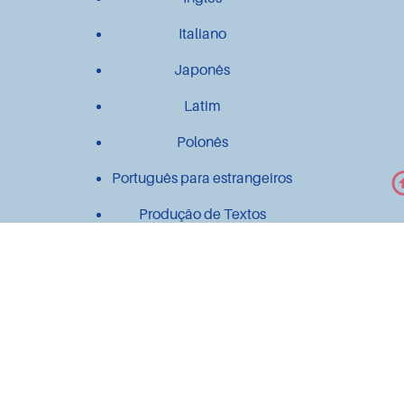
Italiano
Japonês
Latim
Polonês
Português para estrangeiros
Produção de Textos
Outros
Contato
Material didático