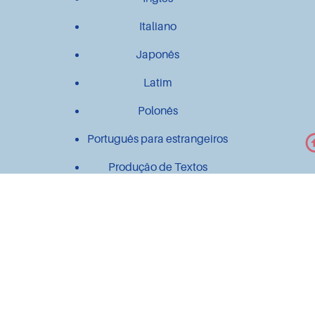
Italiano
Japonês
Latim
Polonês
Português para estrangeiros
Produção de Textos
Outros
Contato
Material didático