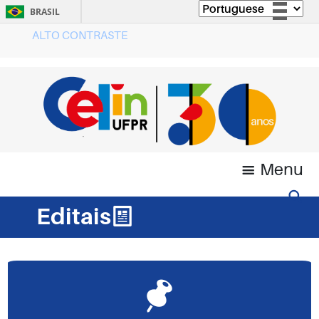
BRASIL
ALTO CONTRASTE
Simplifique!
Comunica BR
Participe
Acesso à informação
Legislação
Canais
Menu
Editais