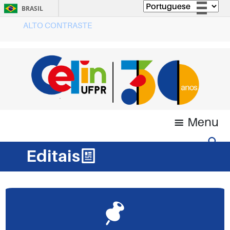
BRASIL
ALTO CONTRASTE
Simplifique!
Comunica BR
Participe
Acesso à informação
Legislação
Canais
Menu
Editais