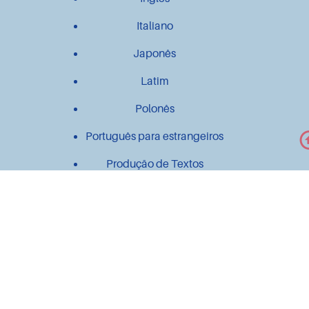
Italiano
Japonês
Latim
Polonês
Português para estrangeiros
Produção de Textos
Outros
Contato
Material didático