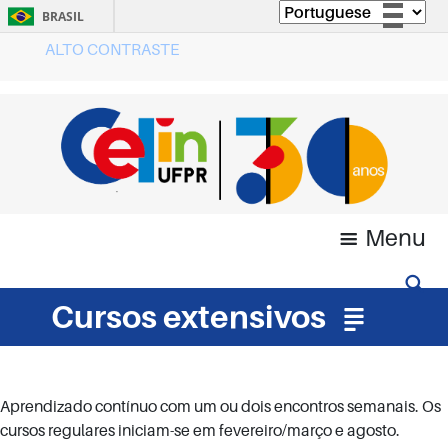
BRASIL
ALTO CONTRASTE
Simplifique!
Comunica BR
Participe
Acesso à informação
Legislação
Canais
Menu
Cursos extensivos
Aprendizado contínuo com um ou dois encontros semanais. Os
cursos regulares iniciam-se em fevereiro/março e agosto.