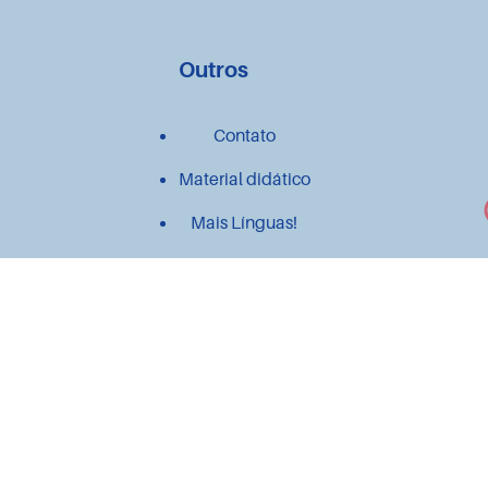
Outros
Contato
Material didático
Mais Línguas!
+Celin