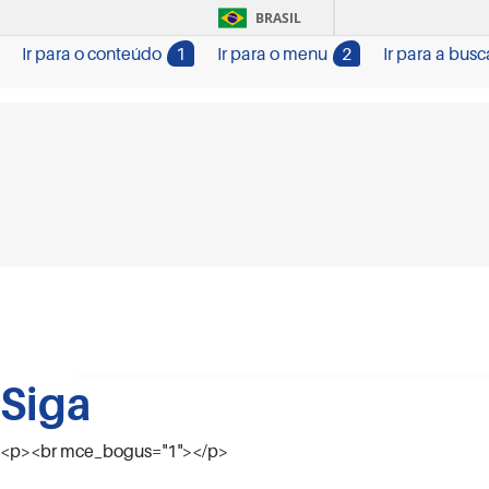
BRASIL
Ir para o conteúdo
1
Ir para o menu
2
Ir para a busc
Siga
<p><br mce_bogus="1"></p>