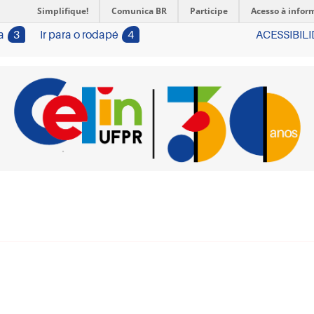
Simplifique!
Comunica BR
Participe
Acesso à infor
a
3
Ir para o rodapé
4
ACESSIBIL