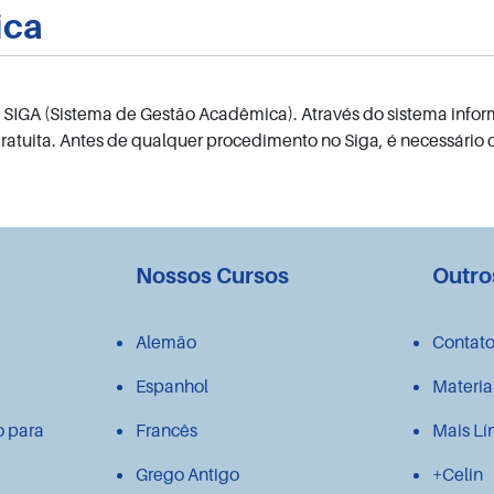
ica
o SIGA (Sistema de Gestão Acadêmica). Através do sistema infor
 gratuita. Antes de qualquer procedimento no Siga, é necessário 
Nossos Cursos
Outro
Alemão
Contat
Espanhol
Materia
o para
Francês
Mais Lí
Grego Antigo
+Celin