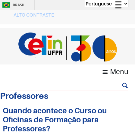
BRASIL
ALTO CONTRASTE
Simplifique!
Comunica BR
Participe
Acesso à informação
Legislação
Canais
Menu
Professores
Quando acontece o Curso ou
Oficinas de Formação para
Professores?