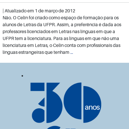
| Atualizado em
1 de março de 2012
Não. O Celin foi criado como espaço de formação para os
alunos de Letras da UFPR. Assim, a preferência é dada aos
professores licenciados em Letras nas línguas em que a
UFPR tem a licenciatura. Para as línguas em que não uma
licenciatura em Letras, o Celin conta com profissionais das
Tenho
línguas estrangeiras que tenham
…
conhecimento
de
algum
idioma,
posso
dar
aulas
no
Celin?