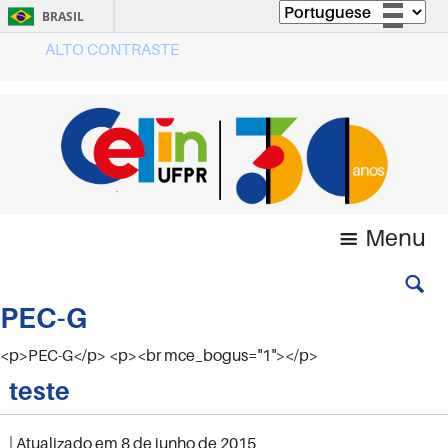
BRASIL
ALTO CONTRASTE
Simplifique!
Comunica BR
Participe
Acesso à informação
Legislação
Canais
Menu
PEC-G
<p>PEC-G</p> <p><br mce_bogus="1"></p>
teste
| Atualizado em
8 de junho de 2015