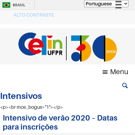
BRASIL
ALTO CONTRASTE
Simplifique!
Comunica BR
Participe
Acesso à informação
Legislação
Canais
Menu
Intensivos
<p><br mce_bogus="1"></p>
Intensivo de verão 2020 – Datas
para inscrições