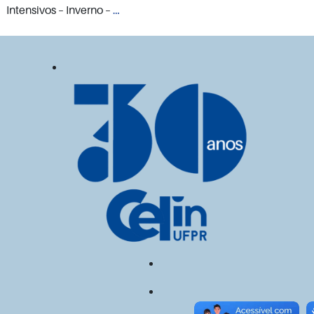
Valor
Intensivos – Inverno –
…
das
inscrições