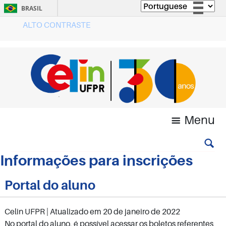
BRASIL
ALTO CONTRASTE
Simplifique!
Comunica BR
Participe
Acesso à informação
Legislação
Canais
Menu
Informações para inscrições
Portal do aluno
Celin UFPR
| Atualizado em
20 de janeiro de 2022
No portal do aluno, é possível acessar os boletos referentes