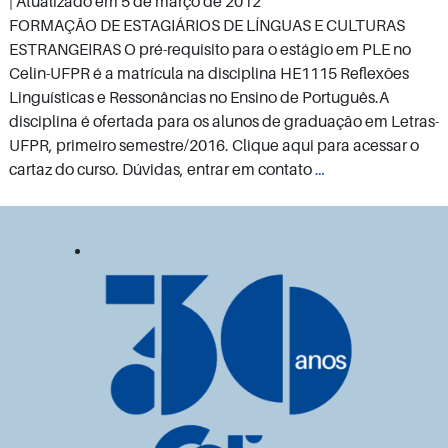
| Atualizado em
5 de março de 2012
FORMAÇÃO DE ESTAGIÁRIOS DE LÍNGUAS E CULTURAS
ESTRANGEIRAS O pré-requisito para o estágio em PLE no
Celin-UFPR é a matrícula na disciplina HE1115 Reflexões
Linguísticas e Ressonâncias no Ensino de Português.A
disciplina é ofertada para os alunos de graduação em Letras-
UFPR, primeiro semestre/2016. Clique aqui para acessar o
Formação
cartaz do curso. Dúvidas, entrar em contato
…
inicial
e
continuada
de
professores