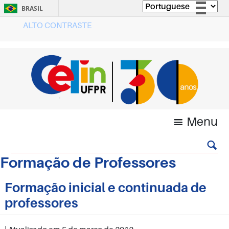
BRASIL
ALTO CONTRASTE
Simplifique!
Comunica BR
Participe
Acesso à informação
Legislação
Canais
Menu
Formação de Professores
Formação inicial e continuada de
professores