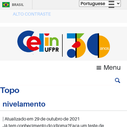
BRASIL
ALTO CONTRASTE
Simplifique!
Comunica BR
Participe
Acesso à informação
Legislação
Canais
Menu
Topo
nivelamento
| Atualizado em
29 de outubro de 2021
Já tem conhecimento do idioma?Faça um teste de