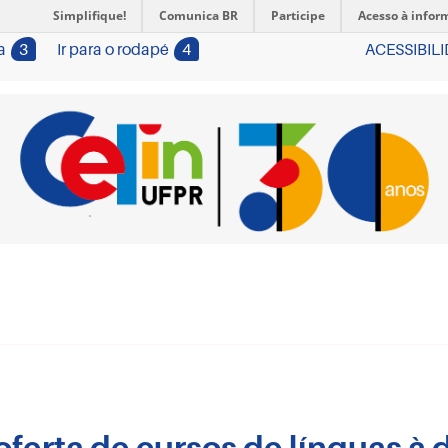
Simplifique!
Comunica BR
Participe
Acesso à infor
a
3
Ir para o rodapé
4
ACESSIBIL
oferta de cursos de línguas à 