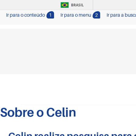
BRASIL
Ir para o conteúdo
1
Ir para o menu
2
Ir para a busc
Sobre o Celin
Celin realiza pesquisa para 