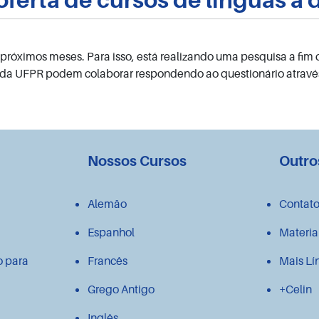
s próximos meses. Para isso, está realizando uma pesquisa a fim 
 da UFPR podem colaborar respondendo ao questionário atravé
Nossos Cursos
Outro
Alemão
Contat
Espanhol
Materia
o para
Francês
Mais Lí
Grego Antigo
+Celin
Inglês