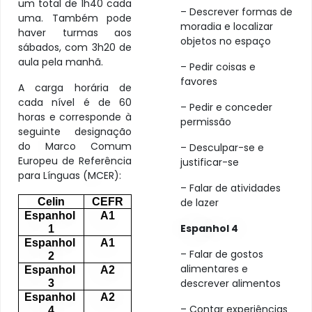
um total de 1h40 cada
– Descrever formas de
uma. Também pode
moradia e localizar
haver turmas aos
objetos no espaço
sábados, com 3h20 de
aula pela manhã.
– Pedir coisas e
favores
A carga horária de
cada nível é de 60
– Pedir e conceder
horas e corresponde à
permissão
seguinte designação
do Marco Comum
– Desculpar-se e
Europeu de Referência
justificar-se
para Línguas (MCER):
– Falar de atividades
Celin
CEFR
de lazer
Espanhol 
A1
Espanhol 4
1
Espanhol 
A1
– Falar de gostos
2
alimentares e
Espanhol 
A2
descrever alimentos
3
Espanhol 
A2
– Contar experiências
4