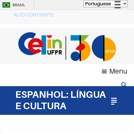
BRASIL
ALTO CONTRASTE
Simplifique!
Comunica BR
Participe
Acesso à informação
Legislação
Canais
Menu
ESPANHOL: LÍNGUA
E CULTURA