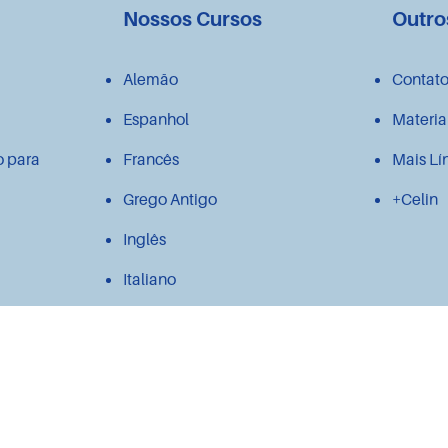
Nossos Cursos
Outro
Alemão
Contat
Espanhol
Materia
o para
Francês
Mais Lí
Grego Antigo
+Celin
Inglês
Italiano
Japonês
Latim
Polonês
Português para estrangeiros