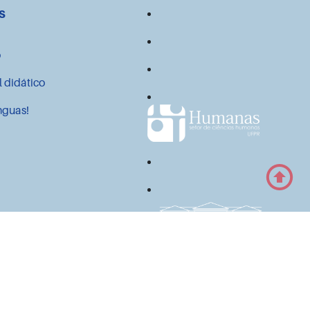
s
o
l didático
nguas!