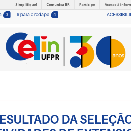
Simplifique!
Comunica BR
Participe
Acesso à infor
a
3
Ir para o rodapé
4
ACESSIBIL
 RESULTADO DA SELEÇÃ