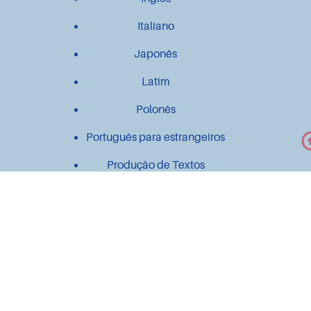
Italiano
Japonês
Latim
Polonês
Português para estrangeiros
Produção de Textos
Outros
Contato
Material didático