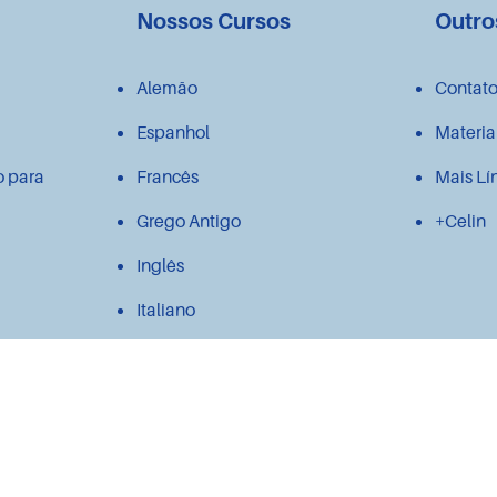
Nossos Cursos
Outro
Alemão
Contat
Espanhol
Materia
o para
Francês
Mais Lí
Grego Antigo
+Celin
Inglês
Italiano
Japonês
Latim
Polonês
Português para estrangeiros