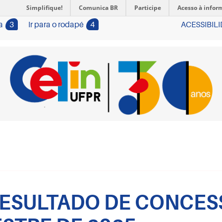
Simplifique!
Comunica BR
Participe
Acesso à infor
a
3
Ir para o rodapé
4
ACESSIBIL
 RESULTADO DE CONCE