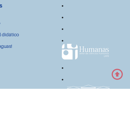
s
o
l didático
nguas!