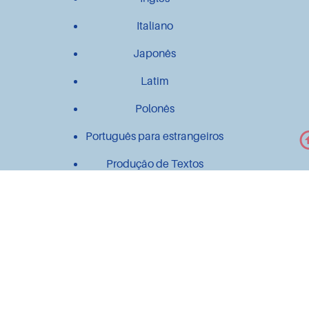
Italiano
Japonês
Latim
Polonês
Português para estrangeiros
Produção de Textos
Outros
Contato
Material didático