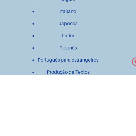
Italiano
Japonês
Latim
Polonês
Português para estrangeiros
Produção de Textos
Outros
Contato
Material didático